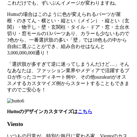
これだけでも、ずいぶんイメージが変わりますね。
Huttoの場合はこのように色が変えられるパーツが屋
根・のきてん・横とい・縦とい（メイン）・縦とい（玄
関）・物干し・壁・玄関柱・タイル・ドア・窓・土台水
切り・窓モールの13パーツあり、カラーも少ないもので
3色から、一番選択肢の多い「壁」では18色もの中から
自由に選ぶことができ、組み合わせはなんと
3,000,000,000通り！
「選択肢が多すぎて逆に迷ってしまうんだけど…」そん
なあなたは、ファッション業界やメディアで活躍するプ
ロが作ったコーディネート例や、その他suzukuriがオス
スメするカスタマイズ例からスタートすることもできま
すのでご安心を！
Huttoのデザインカスタマイズは
こちら
Viento
いつもの日常が、特別な毎日に変わる家。Vientoのカス