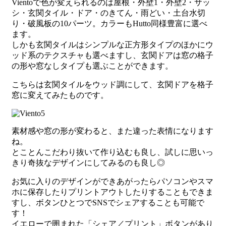
Vientoで色が変えられるのは屋根・外壁1・外壁2・サッ
シ・玄関タイル・ドア・のきてん・雨どい・土台水切
り・破風板の10パーツ。カラーもHutto同様豊富に選べ
ます。
しかも玄関タイルはシンプルな正方形タイプのほかにウ
ッド系のテクスチャも選べますし、玄関ドアは窓の格子
の形や窓なしタイプも選ぶことができます。
こちらは玄関タイルをウッド調にして、玄関ドアを格子
窓に変えてみたものです。
素材感や窓の形が変わると、また違った表情になります
ね。
とことんこだわり抜いて作り込むも良し、試しに思いっ
きり奇抜なデザインにしてみるのも良し◎
お気に入りのデザインができあがったらパソコンやスマ
ホに保存したりプリントアウトしたりすることもできま
すし、ボタンひとつでSNSでシェアすることも可能で
す！
イエローで囲まれた「シェア／プリント」ボタンがあり